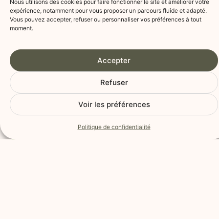
Nous utilisons des cookies pour faire fonctionner le site et améliorer votre
Supplément coupe
20€
expérience, notamment pour vous proposer un parcours fluide et adapté.
Vous pouvez accepter, refuser ou personnaliser vos préférences à tout
moment.
Supplément couleur
15€
Balayage
15€
Accepter
Brushing
10€
Refuser
Patine
20 à 35€
Voir les préférences
Lissage et botox
15€
Politique de confidentialité